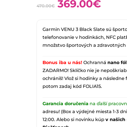
Pôvodná
Aktu
369.00
€
470.00
€
cena
cena
bola:
je:
470.00€.
369.
Garmin VENU 3 Black Slate sú športo
telefonovanie v hodinkách, NFC pla
množstvo športových a zdravotných f
Bonus iba u nás!
Ochranná
nano fól
ZADARMO! Sklíčko nie je nepoškriab
ochrániš! Vlož si hodinky a následne 
potom zadaj kód FOLIA15.
Garancia doručenia
na ďalší pracov
adresu! (Box a výdejné miesta 1-3 dn
12:00. Alebo si novinku kúp
v našich