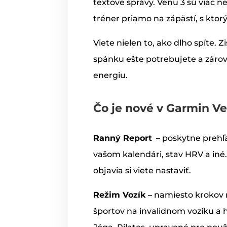
textové správy. Venu 3 sú viac ne
tréner priamo na zápästí, s ktor
Viete nielen to, ako dlho spíte. Z
spánku ešte potrebujete a zárov
energiu.
Čo je nové v Garmin V
Ranný Report
– poskytne prehľ
vašom kalendári, stav HRV a iné
objavia si viete nastaviť.
Režim Vozík
– namiesto krokov 
športov na invalidnom vozíku a h