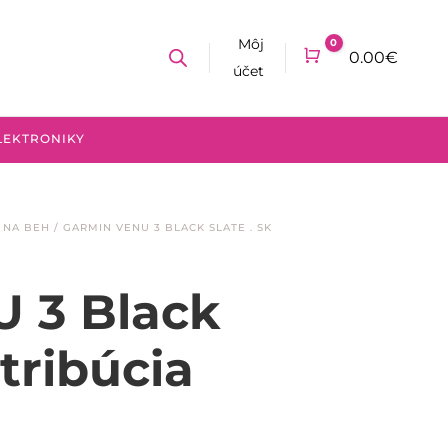
Môj
0
Cart
0.00
€
účet
LEKTRONIKY
 NA BEH
/ GARMIN VENU 3 BLACK SLATE . SK
 3 Black
stribúcia