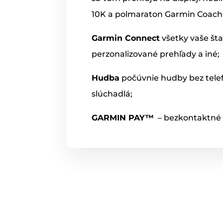
10K a polmaraton Garmin Coach
Garmin
Connect
všetky vaše šta
perzonalizované prehľady a iné;
Hudba
počúvnie hudby bez telefó
slúchadlá;
GARMIN PAY™
– bezkontaktné 