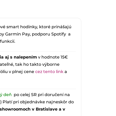
álna
00€.
vé smart hodinky, ktoré prinášajú
tby Garmin Pay, podporu Spotify a
unkcií.
ia aj s nalepením
v hodnote 15€
ateľné, tak ho takto výborne
fóliu v plnej cene
cez tento link
a
ný deň
po celej SR pri doručení na
i) Platí pri objednávke najneskôr do
 showroomoch v Bratislave a v