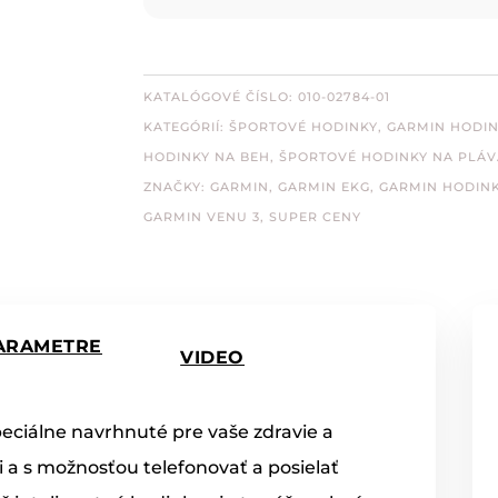
KATALÓGOVÉ ČÍSLO:
010-02784-01
KATEGÓRIÍ:
ŠPORTOVÉ HODINKY
,
GARMIN HODI
HODINKY NA BEH
,
ŠPORTOVÉ HODINKY NA PLÁV
ZNAČKY:
GARMIN
,
GARMIN EKG
,
GARMIN HODIN
GARMIN VENU 3
,
SUPER CENY
ARAMETRE
VIDEO
eciálne navrhnuté pre vaše zdravie a
i a s možnosťou telefonovať a posielať