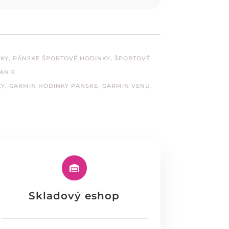
NKY
,
PÁNSKE ŠPORTOVÉ HODINKY
,
ŠPORTOVÉ
ANIE
KY
,
GARMIN HODINKY PÁNSKE
,
GARMIN VENU
,

Skladový eshop