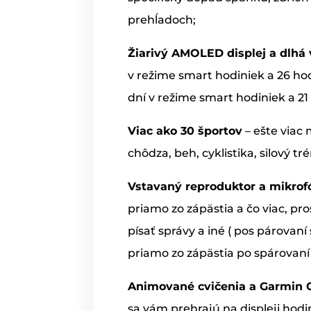
prehĺadoch;
Žiarivý AMOLED displej a dlhá 
v režime smart hodiniek a 26 hod
dní v režime smart hodiniek a 21
Viac ako 30 športov
– ešte viac 
chôdza, beh, cyklistika, silový tré
Vstavaný reproduktor a mikrof
priamo zo zápästia a čo viac, pr
písať správy a iné ( pos párovaní
priamo zo zápästia po spárovaní
Animované cvičenia a Garmin
sa vám prehrajú na displeji hodi