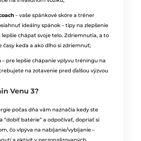
tie na invalidnom vozíku;
 coach
– vaše spánkové skóre a tréner
siahnuť ideálny spánok – tipy na zlepšenie
lepšie chápať svoje telo. Zdriemnutia, a to
ne časy keda a ako dlho si zdriemnuť;
a
– pre lepšie chápanie vplyvu tréningu na
otrebujete na zotavenie pred ďalšou výzvou
min Venu 3?
ergie počas dňa vám naznačia kedy ste
 “dobiť batérie” a odpočívať, dopriať si
tom, čo vlpýva na nabíjanie/vybíjanie –
nutí a aktivít v perzonalizovaných