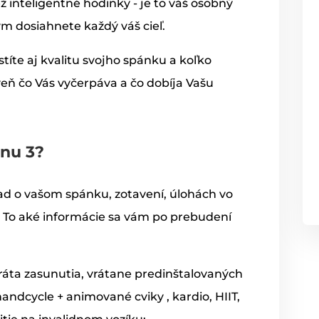
ž inteligentné hodinky - je to váš osobný
ým dosiahnete každý váš cieľ.
istíte aj kvalitu svojho spánku a koľko
eň čo Vás vyčerpáva a čo dobíja Vašu
enu 3?
ad o vašom spánku, zotavení, úlohách vo
. To aké informácie sa vám po prebudení
ráta zasunutia, vrátane predinštalovaných
andcycle + animované cviky , kardio, HIIT,