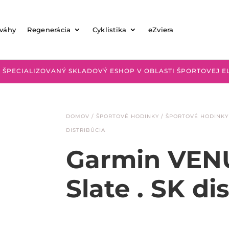
 váhy
Regenerácia
Cyklistika
eZviera
 ŠPECIALIZOVANÝ SKLADOVÝ ESHOP V OBLASTI ŠPORTOVEJ E
DOMOV
/
ŠPORTOVÉ HODINKY
/
ŠPORTOVÉ HODINKY
DISTRIBÚCIA
Garmin VENU
Slate . SK di