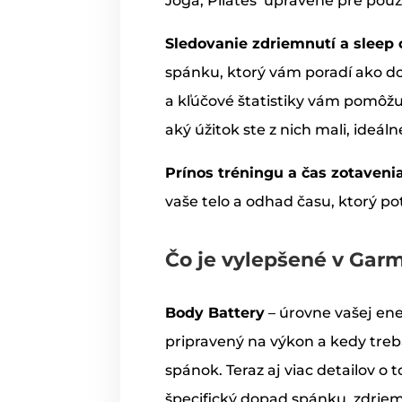
Jóga, Pilates
upravené pre použi
Sledovanie zdriemnutí a sleep
spánku, ktorý vám poradí ako do
a kľúčové štatistiky vám pomôžu 
aký úžitok ste z nich mali, ideál
Prínos tréningu a čas zotaveni
vaše telo a odhad času, ktorý p
Čo je vylepšené v Gar
Body Battery
– úrovne vašej en
pripravený na výkon a kedy treba
spánok. Teraz aj viac detailov o 
špecifický dopad spánku, zdriem