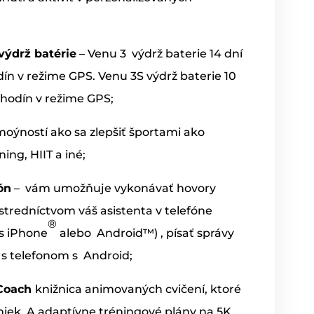
výdrž batérie
– Venu 3
výdrž baterie 14 dní
ín v režime GPS. Venu 3S výdrž baterie 10
 hodín v režime GPS;
moýností ako sa zlepšiť športami ako
ning, HIIT a iné;
ón
–
vám umožňuje vykonávať hovory
ostredníctvom váš asistenta v telefóne
®
 s iPhone
alebo
Android™) , písať správy
 s telefonom s
Android;
 Coach
knižnica animovaných cvičení, ktoré
niek. A adaptívne tréningové plány na 5K,