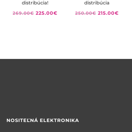
distribúcia!
distribúcia
Pôvodná
Aktuálna
Pôvodná
Aktu
269.00
€
225.00
€
250.00
€
215.00
€
cena
cena
cena
cena
bola:
je:
bola:
je:
269.00€.
225.00€.
250.00€.
215.
NOSITEĽNÁ
ELEKTRONIKA