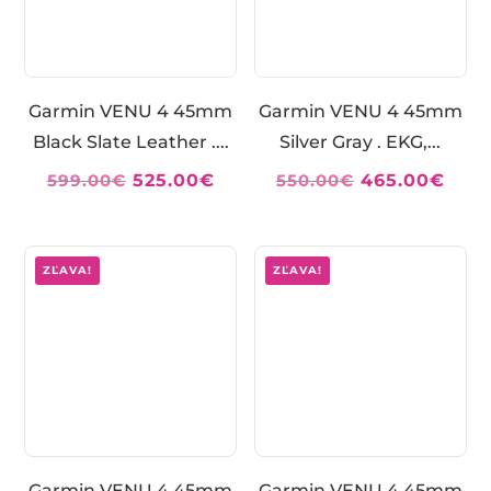
Garmin VENU 4 45mm
Garmin VENU 4 45mm
Black Slate Leather ....
Silver Gray . EKG,...
Pôvodná
Aktuálna
Pôvodná
Aktu
599.00
€
525.00
€
550.00
€
465.00
€
cena
cena
cena
cen
bola:
je:
bola:
je:
599.00€.
525.00€.
550.00€.
465.
ZĽAVA!
ZĽAVA!
Garmin VENU 4 45mm
Garmin VENU 4 45mm