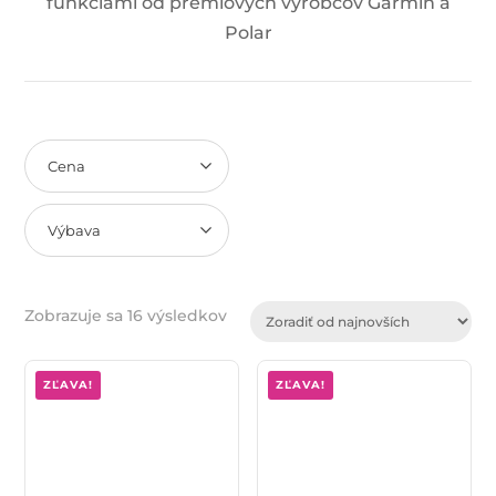
funkciami od prémiových výrobcov Garmin a
Polar
Cena
Výbava
Zoradené
Zobrazuje sa 16 výsledkov
podľa
najnovších
ZĽAVA!
ZĽAVA!