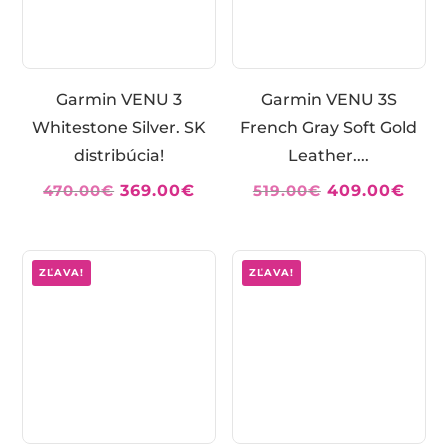
Garmin VENU 3
Garmin VENU 3S
Whitestone Silver. SK
French Gray Soft Gold
distribúcia!
Leather....
Pôvodná
Aktuálna
Pôvodná
Aktu
470.00
€
369.00
€
519.00
€
409.00
€
cena
cena
cena
cena
bola:
je:
bola:
je:
470.00€.
369.00€.
519.00€.
409.
ZĽAVA!
ZĽAVA!