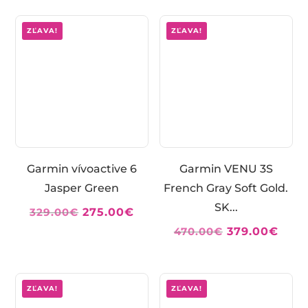
bola:
je:
bola:
je:
799.00€.
629.00€.
799.00€.
629.
ZĽAVA!
ZĽAVA!
Garmin vívoactive 6
Garmin VENU 3S
Jasper Green
French Gray Soft Gold.
SK...
Pôvodná
Aktuálna
329.00
€
275.00
€
cena
cena
Pôvodná
Aktu
470.00
€
379.00
€
bola:
je:
cena
cena
329.00€.
275.00€.
bola:
je:
470.00€.
379.
ZĽAVA!
ZĽAVA!