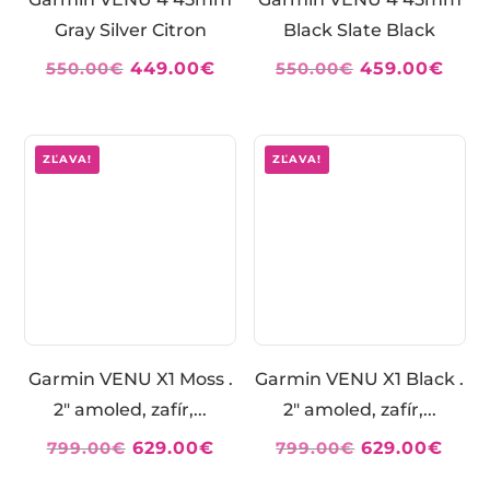
Gray Silver Citron
Black Slate Black
Pôvodná
Aktuálna
Pôvodná
Aktu
550.00
€
449.00
€
550.00
€
459.00
€
cena
cena
cena
cen
bola:
je:
bola:
je:
550.00€.
449.00€.
550.00€.
459.
ZĽAVA!
ZĽAVA!
Garmin VENU X1 Moss .
Garmin VENU X1 Black .
2″ amoled, zafír,...
2″ amoled, zafír,...
Pôvodná
Aktuálna
Pôvodná
Aktu
799.00
€
629.00
€
799.00
€
629.00
€
cena
cena
cena
cen