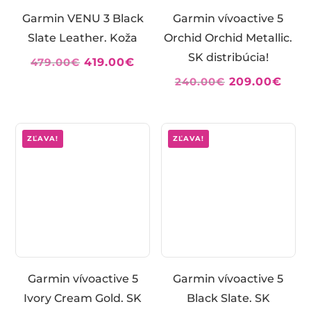
Garmin VENU 3 Black
Garmin vívoactive 5
Slate Leather. Koža
Orchid Orchid Metallic.
SK distribúcia!
Pôvodná
Aktuálna
479.00
€
419.00
€
cena
cena
Pôvodná
Aktu
240.00
€
209.00
€
bola:
je:
cena
cen
479.00€.
419.00€.
bola:
je:
240.00€.
209.
ZĽAVA!
ZĽAVA!
Garmin vívoactive 5
Garmin vívoactive 5
Ivory Cream Gold. SK
Black Slate. SK