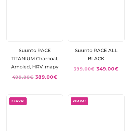
Suunto RACE
Suunto RACE ALL
TITANIUM Charcoal.
BLACK
Amoled, HRV, mapy
Pôvodná
Aktu
399.00
€
349.00
€
cena
cen
Pôvodná
Aktuálna
499.00
€
389.00
€
bola:
je:
cena
cena
399.00€.
349.
bola:
je:
499.00€.
389.00€.
ZĽAVA!
ZĽAVA!