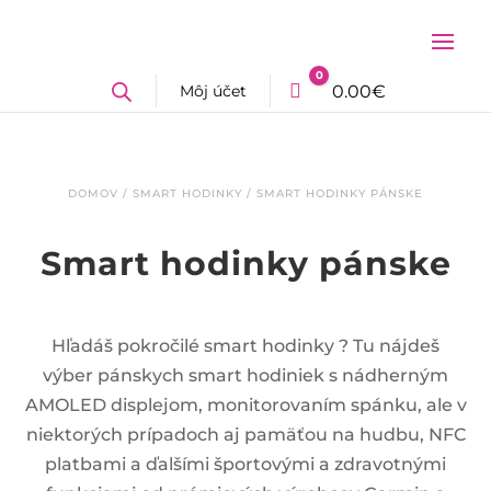
0
Môj účet
Cart
0.00
€
DOMOV
/
SMART HODINKY
/ SMART HODINKY PÁNSKE
Smart hodinky pánske
Hľadáš pokročilé smart hodinky ? Tu nájdeš
výber pánskych smart hodiniek s nádherným
AMOLED displejom, monitorovaním spánku, ale v
niektorých prípadoch aj pamäťou na hudbu, NFC
platbami a ďalšími športovými a zdravotnými