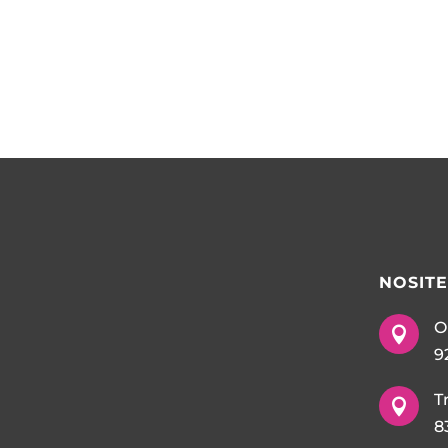
NOSIT
O

9
T

8