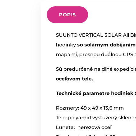
POPIS
SUUNTO VERTICAL SOLAR All Bl
hodinky
so solárnym dobíjaním
mapami, presnou duálnou GPS a
Sú predurčené na dlhé expedície
oceľovom tele.
Technické parametre hodiniek S
Rozmery: 49 x 49 x 13,6 mm
Telo: polyamid vystužený skle
Luneta: nerezová oceľ