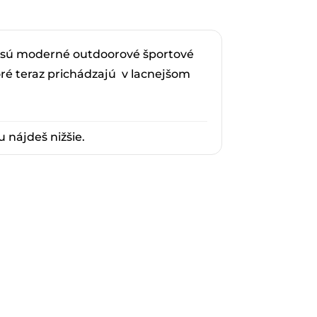
00€.
sú moderné outdoorové športové
ré teraz prichádzajú v lacnejšom
 nájdeš nižšie.