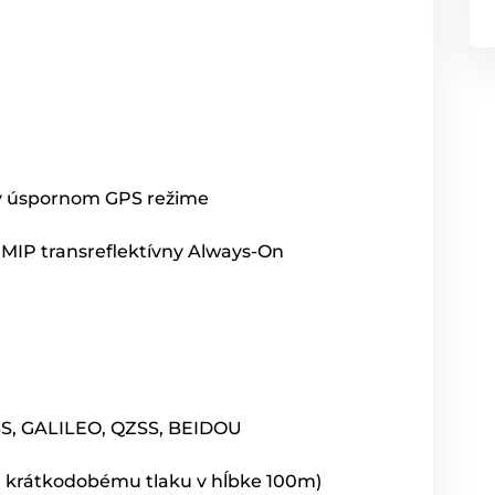
 v úspornom GPS režime
ý MIP transreflektívny Always-On
SS, GALILEO, QZSS, BEIDOU
á krátkodobému tlaku v hĺbke 100m)