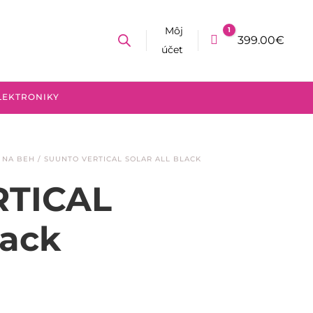
Môj
1
Cart
399.00
€
účet
LEKTRONIKY
 NA BEH
/ SUUNTO VERTICAL SOLAR ALL BLACK
RTICAL
lack
álna