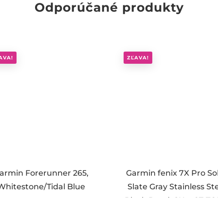
Odporúčané produkty
AVA!
ZĽAVA!
armin Forerunner 265,
Garmin fenix 7X Pro So
Whitestone/Tidal Blue
Slate Gray Stainless St
Black Band. SK a CZ T
mapy