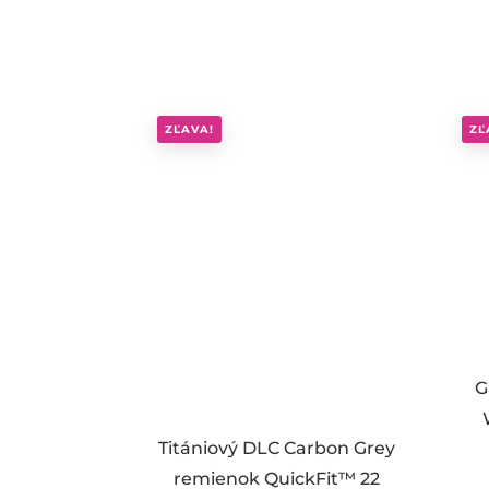
ZĽAVA!
ZĽ
G
Titániový DLC Carbon Grey
remienok QuickFit™ 22