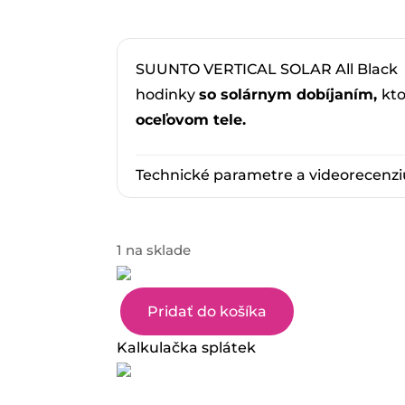
cena
cena
bola:
je:
599.00€.
399.
SUUNTO VERTICAL SOLAR All Black 
hodinky
so solárnym dobíjaním,
kto
oceľovom tele.
Technické parametre a videorecenziu
1 na sklade
Pridať do košíka
Kalkulačka splátek