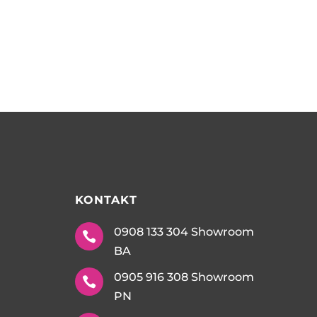
KONTAKT
0908 133 304 Showroom

BA
0905 916 308 Showroom

PN