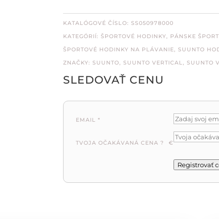
KATALÓGOVÉ ČÍSLO:
SS050978000
KATEGÓRIÍ:
ŠPORTOVÉ HODINKY
,
PÁNSKE ŠPOR
ŠPORTOVÉ HODINKY NA PLÁVANIE
,
SUUNTO HO
ZNAČKY:
SUUNTO
,
SUUNTO VERTICAL
,
SUUNTO V
SLEDOVAŤ CENU
EMAIL
*
TVOJA OČAKÁVANÁ CENA ?
€
Registrovať 