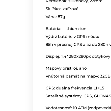
Remienok: silikónový, 22mm
Sklíčko: zafírové
Váha: 87g
Batéria: lithium-ion
Výdrž batérie v GPS móde:
85h v presnej GPS a až do 280h
Displej: 1,4" 280x280px dotykov
Mapový prístroj: ano
Vnútorná pamäť na mapy: 32GB
GPS: duálna frekvencia L1+L5
Satelitné systémy: GPS, GLONA
Vodotesnosť: 10 ATM (zodpoved