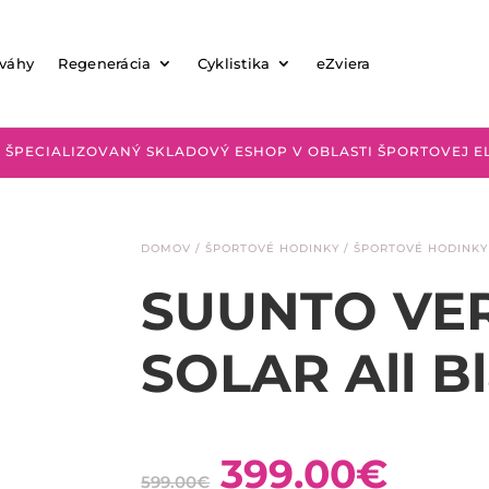
 váhy
Regenerácia
Cyklistika
eZviera
 ŠPECIALIZOVANÝ SKLADOVÝ ESHOP V OBLASTI ŠPORTOVEJ E
DOMOV
/
ŠPORTOVÉ HODINKY
/
ŠPORTOVÉ HODINKY
SUUNTO VE
SOLAR All B
Pôvodná
Aktu
399.00
€
599.00
€