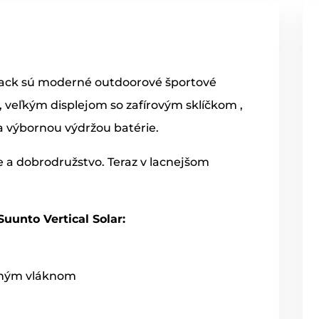
ack sú moderné outdoorové športové
, veľkým displejom so zafírovým sklíčkom ,
 výbornou výdržou batérie.
 a dobrodružstvo. Teraz v lacnejšom
uunto Vertical Solar:
neným vláknom