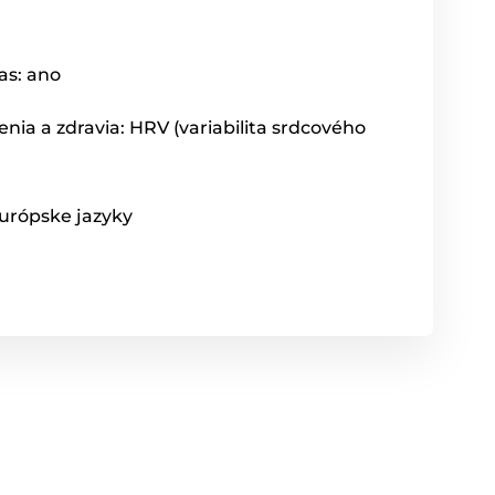
as: ano
nia a zdravia: HRV (variabilita srdcového
urópske jazyky