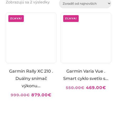
Zoradené
Zobrazujú sa 2 výsledky
podľa
najnovších
ZĽAVA!
ZĽAVA!
Garmin Rally XC 210 .
Garmin Varia Vue .
Duálny snímač
Smart cyklo svetlo s...
výkonu...
Pôvodná
Aktu
550.00
€
469.00
€
cena
cen
Pôvodná
Aktuálna
999.00
€
879.00
€
bola:
je:
cena
cena
550.00€.
469.
bola:
je:
999.00€.
879.00€.