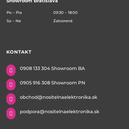
Showroom Bratislava
Po – Pia
09:30 – 18:00
So – Ne
Zatvorené
KONTAKT
0908 133 304 Showroom BA

0905 916 308 Showroom PN

obchod@nositelnaelektronika.sk

podpora@nositelnaelektronika.sk
