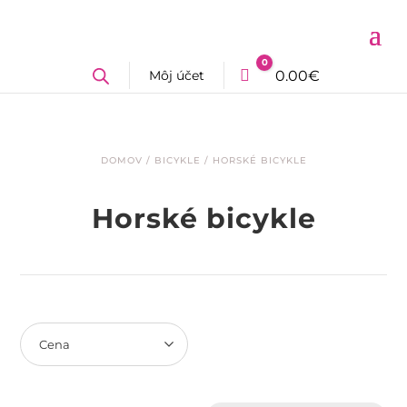
0
Môj účet
Cart
0.00
€
DOMOV
/
BICYKLE
/ HORSKÉ BICYKLE
Horské bicykle
Cena